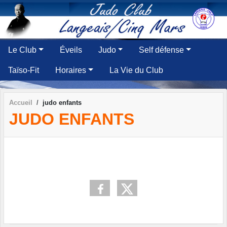
Panneau de gestion des cookies
Le Club
Éveils
Judo
Self défense
Taïso-Fit
Horaires
La Vie du Club
Accueil
judo enfants
JUDO ENFANTS