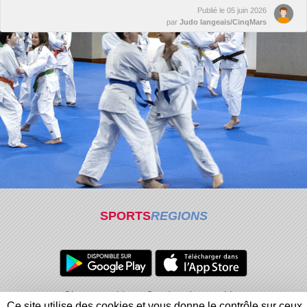
Publié le
05 juin 2026
par
Judo langeais/CinqMars
SPORTS
REGIONS
Charte cookies
Gestion des cookies
Ce site utilise des cookies et vous donne le contrôle sur ceux