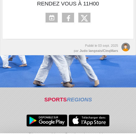
RENDEZ VOUS À 11H00
Publié le
03 sept. 2025
par
Judo langeais/CinqMars
SPORTS
REGIONS
Charte cookies
Gestion des cookies