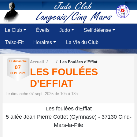
Panneau de gestion des cookies
Le Club
Éveils
Judo
Self défense
Taïso-Fit
Horaires
La Vie du Club
Le
dimanche
Accueil
Les Foulées d'Effiat
07
LES FOULÉES
SEPT.
2025
D'EFFIAT
Le
dimanche
07
sept.
2025
de 10h à 13h
Les foulées d'Effiat
5 allée Jean Pierre Cottet (Gymnase) - 37130 Cinq-
Mars-la-Pile